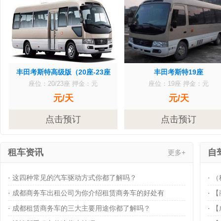
丰田考斯特高级版（20座-23座
丰田考斯特19座
座位：20/23座
押金：元
座位：19座
押金：元
元/天
元/天
点击预订
点击预订
租车资讯
自
更多+
·
这四种常见的汽车驱动方式你都了解吗？
·
（
·
成都商务车出租公司为你介绍租赁商务车的好处有
·
【
·
成都租赁商务车的三大主要用途你都了解吗？
·
【