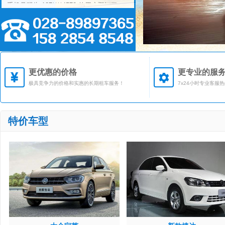
手机号码为 137****4578 的用户预订了
<
丰田卡罗拉>
汽车
手机号码为 158****9176 的用户预订了
<
大众途观>
汽车
手机号码为 137****9273 的用户预订了
<
丰田汉兰达>
汽车
手机号码为 159****1257 的用户预订了
<
本田CRV>
更优惠的价格
汽车
更专业的服
极具竞争力的价格和实惠的长期租车服务！
7x24小时专业客服
特价车型