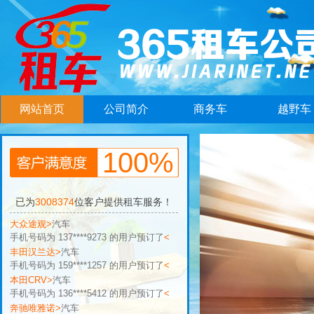
网站首页
公司简介
商务车
越野车
手机号码为 136****5412 的用户预订了
<
100%
奔驰唯雅诺>
汽车
手机号码为 137****4578 的用户预订了
<
丰田卡罗拉>
汽车
已为
3008374
位客户提供租车服务！
手机号码为 158****9176 的用户预订了
<
大众途观>
汽车
手机号码为 137****9273 的用户预订了
<
丰田汉兰达>
汽车
手机号码为 159****1257 的用户预订了
<
本田CRV>
汽车
手机号码为 136****5412 的用户预订了
<
奔驰唯雅诺>
汽车