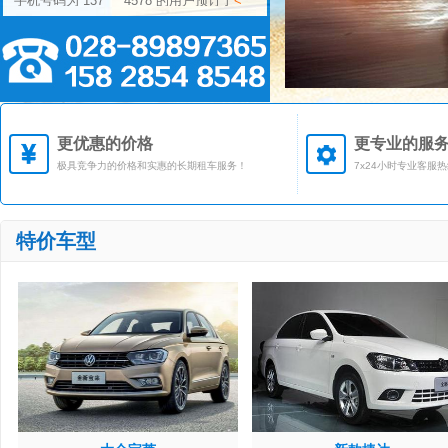
丰田卡罗拉>
汽车
手机号码为 158****9176 的用户预订了
<
大众途观>
汽车
手机号码为 137****9273 的用户预订了
<
丰田汉兰达>
汽车
手机号码为 159****1257 的用户预订了
<
本田CRV>
汽车
更优惠的价格
更专业的服
极具竞争力的价格和实惠的长期租车服务！
7x24小时专业客服
特价车型