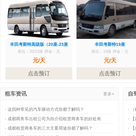
丰田考斯特高级版（20座-23座
丰田考斯特19座
座位：20/23座
押金：元
座位：19座
押金：元
元/天
元/天
点击预订
点击预订
租车资讯
自
更多+
·
这四种常见的汽车驱动方式你都了解吗？
·
（
·
成都商务车出租公司为你介绍租赁商务车的好处有
·
【
·
成都租赁商务车的三大主要用途你都了解吗？
·
【