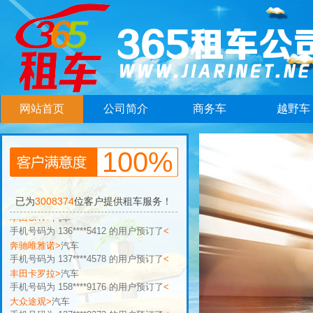
网站首页
公司简介
商务车
越野车
100%
已为
3008374
位客户提供租车服务！
手机号码为 136****5412 的用户预订了
<
奔驰唯雅诺>
汽车
手机号码为 137****4578 的用户预订了
<
丰田卡罗拉>
汽车
手机号码为 158****9176 的用户预订了
<
大众途观>
汽车
手机号码为 137****9273 的用户预订了
<