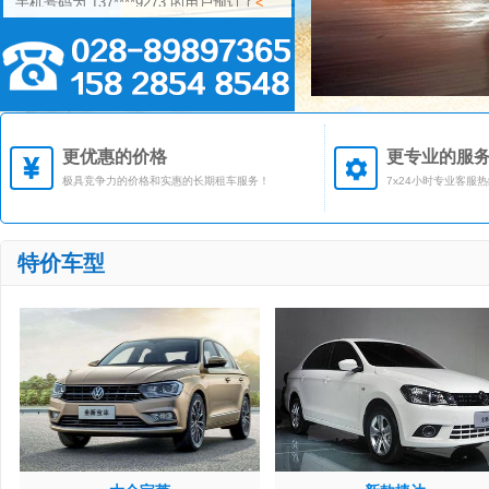
丰田汉兰达>
汽车
手机号码为 159****1257 的用户预订了
<
本田CRV>
汽车
手机号码为 136****5412 的用户预订了
<
奔驰唯雅诺>
汽车
手机号码为 137****4578 的用户预订了
<
丰田卡罗拉>
汽车
更优惠的价格
更专业的服
手机号码为 158****9176 的用户预订了
<
极具竞争力的价格和实惠的长期租车服务！
7x24小时专业客服
大众途观>
汽车
手机号码为 137****9273 的用户预订了
<
丰田汉兰达>
汽车
手机号码为 159****1257 的用户预订了
<
特价车型
本田CRV>
汽车