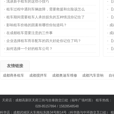
·
浅谈新手租车的这些小技巧
·
【
·
租车过程中遇到车辆故障，需要救援和出险该怎么
·
【
·
租车期间需要租车人承担损失的五种情况你记住了
·
【
·
影响租车价格的因素有哪些你知道吗？
·
成
·
在成都租车需要注意的三件事
·
成
·
企业选择租车而非配车的四大好处你记住了吗？
·
【
·
如何选择一个好的租车公司？
·
【
友情链接
成都商务租车
成都搅拌车
成都奥迪车维修
成都汽车音响
自
天府店：成都高新区天府三街与吉泰路交口处（福年广场对面） 租车热线：
028-85157894 / 15828548548
科华店：成都武候区火车南站东路34号附14号（科华路与中环路交叉口处） 租